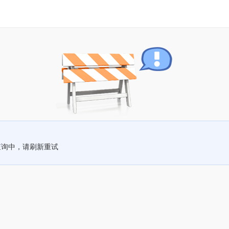
查询中，请刷新重试