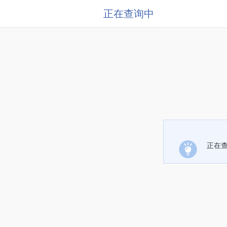
正在查询中
正在