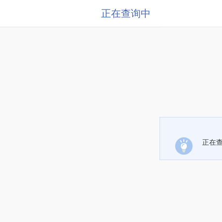
正在查询中
正在