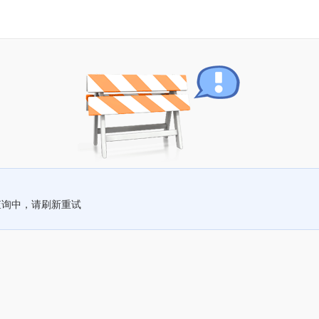
查询中，请刷新重试