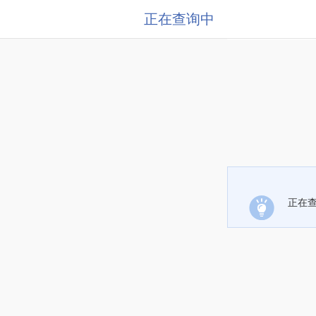
正在查询中
正在